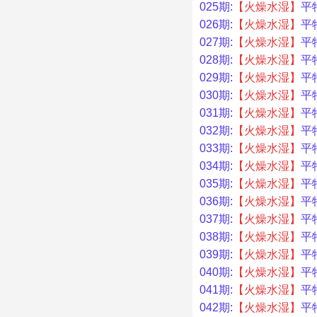
025期:
【火燥水湿】
平
026期:
【火燥水湿】
平
027期:
【火燥水湿】
平
028期:
【火燥水湿】
平
029期:
【火燥水湿】
平
030期:
【火燥水湿】
平
031期:
【火燥水湿】
平
032期:
【火燥水湿】
平
033期:
【火燥水湿】
平
034期:
【火燥水湿】
平
035期:
【火燥水湿】
平
036期:
【火燥水湿】
平
037期:
【火燥水湿】
平
038期:
【火燥水湿】
平
039期:
【火燥水湿】
平
040期:
【火燥水湿】
平
041期:
【火燥水湿】
平
042期:
【火燥水湿】
平