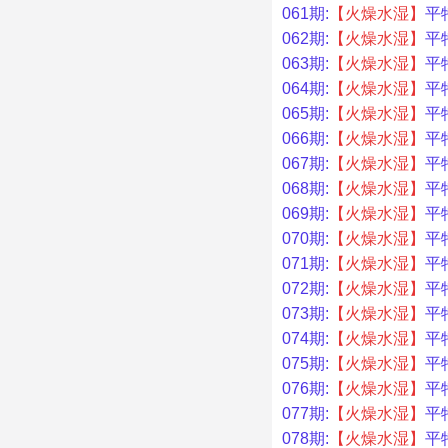
061期:
【火燥水湿】
平
062期:
【火燥水湿】
平
063期:
【火燥水湿】
平
064期:
【火燥水湿】
平
065期:
【火燥水湿】
平
066期:
【火燥水湿】
平
067期:
【火燥水湿】
平
068期:
【火燥水湿】
平
069期:
【火燥水湿】
平
070期:
【火燥水湿】
平
071期:
【火燥水湿】
平
072期:
【火燥水湿】
平
073期:
【火燥水湿】
平
074期:
【火燥水湿】
平
075期:
【火燥水湿】
平
076期:
【火燥水湿】
平
077期:
【火燥水湿】
平
078期:
【火燥水湿】
平