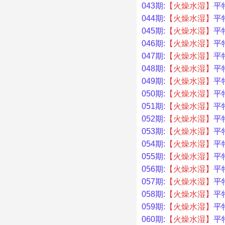
043期:
【火燥水湿】
平
044期:
【火燥水湿】
平
045期:
【火燥水湿】
平
046期:
【火燥水湿】
平
047期:
【火燥水湿】
平
048期:
【火燥水湿】
平
049期:
【火燥水湿】
平
050期:
【火燥水湿】
平
051期:
【火燥水湿】
平
052期:
【火燥水湿】
平
053期:
【火燥水湿】
平
054期:
【火燥水湿】
平
055期:
【火燥水湿】
平
056期:
【火燥水湿】
平
057期:
【火燥水湿】
平
058期:
【火燥水湿】
平
059期:
【火燥水湿】
平
060期:
【火燥水湿】
平