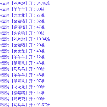
特壹肖【鸡鸡鸡】开：34.46准
特壹肖【羊羊羊】开：00错
特壹肖【龙龙龙】开：27准
特壹肖【猪猪猪】开：32准
特壹肖【猴猴猴】开：47准
特壹肖【狗狗狗】开：00错
特壹肖【鸡鸡鸡】开：10.34准
特壹肖【猪猪猪】开：20准
特壹肖【兔兔兔】开：40准
特壹肖【羊羊羊】开：12准
特壹肖【鼠鼠鼠】开：43准
特壹肖【马马马】开：00错
特壹肖【羊羊羊】开：48准
特壹肖【鼠鼠鼠】开：07准
特壹肖【龙龙龙】开：00错
特壹肖【猪猪猪】开：44准
特壹肖【鸡鸡鸡】开：00错
特壹肖【马马马】开：01.37准