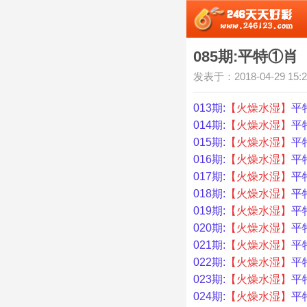
085期:平特①肖
发表于：2018-04-29 15:2
013期:
【火燥水湿】
平
014期:
【火燥水湿】
平
015期:
【火燥水湿】
平
016期:
【火燥水湿】
平
017期:
【火燥水湿】
平
018期:
【火燥水湿】
平
019期:
【火燥水湿】
平
020期:
【火燥水湿】
平
021期:
【火燥水湿】
平
022期:
【火燥水湿】
平
023期:
【火燥水湿】
平
024期:
【火燥水湿】
平